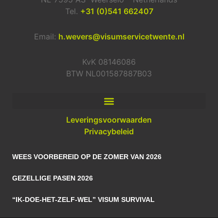
Tel.
+31 (0)541 662407
Email:
h.wevers@visumservicetwente.nl
KvK 08146086
BTW NL001587887B03
Leveringsvoorwaarden
Privacybeleid
WEES VOORBEREID OP DE ZOMER VAN 2026
GEZELLIGE PASEN 2026
“IK-DOE-HET-ZELF-WEL” VISUM SURVIVAL