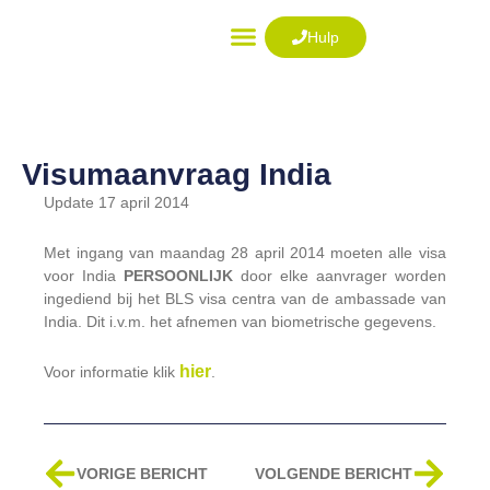
Ga
naar
Hulp
de
VISUM AANVRAGEN
inhoud
Visumaanvraag India
Update 17 april 2014
Met ingang van maandag 28 april 2014 moeten alle visa
voor India
PERSOONLIJK
door elke aanvrager worden
ingediend bij het BLS visa centra van de ambassade van
India. Dit i.v.m. het afnemen van biometrische gegevens.
hier
Voor informatie klik
.
Vorige
Volg
VORIGE BERICHT
VOLGENDE BERICHT