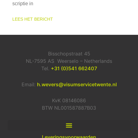
scriptie in
LEES HET BERICHT
Bisschopstraat 45
NL-7595 AS Weerselo – Netherlands
Tel.
+31 (0)541 662407
Email:
h.wevers@visumservicetwente.nl
KvK 08146086
BTW NL001587887B03
Leveringsvoorwaarden