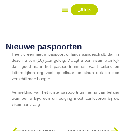
Ga
naar
Hulp
de
VISUM AANVRAGEN
inhoud
Nieuwe paspoorten
Heeft u een nieuw paspoort onlangs aangeschaft, dan is
deze nu tien (10) jaar geldig. Vraagt u een visum aan kijk
dan goed naar het paspoortnummer, want cijfers en
letters lijken erg veel op elkaar en staan ook op een
verschillende hoogte.
Vermelding van het juiste paspoortnummer is van belang
wanneer u bijv. een uitnodiging moet aanleveren bij uw
visumaanvraag.
Vorige
Volg