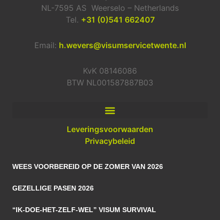
NL-7595 AS Weerselo – Netherlands
Tel.
+31 (0)541 662407
Email:
h.wevers@visumservicetwente.nl
KvK 08146086
BTW NL001587887B03
Leveringsvoorwaarden
Privacybeleid
WEES VOORBEREID OP DE ZOMER VAN 2026
GEZELLIGE PASEN 2026
“IK-DOE-HET-ZELF-WEL” VISUM SURVIVAL