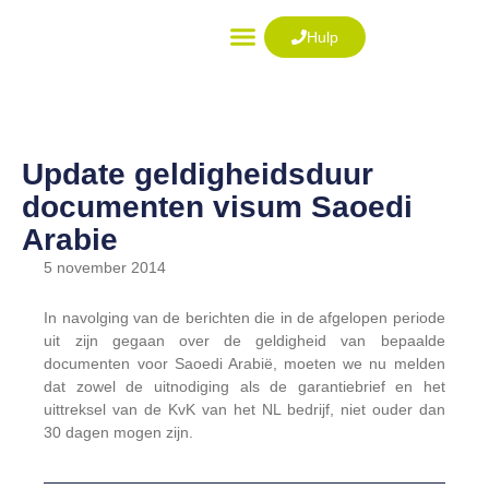
Ga
naar
Hulp
de
VISUM AANVRAGEN
inhoud
Update geldigheidsduur
documenten visum Saoedi
Arabie
5 november 2014
In navolging van de berichten die in de afgelopen periode
uit zijn gegaan over de geldigheid van bepaalde
documenten voor Saoedi Arabië, moeten we nu melden
dat zowel de uitnodiging als de garantiebrief en het
uittreksel van de KvK van het NL bedrijf, niet ouder dan
30 dagen mogen zijn.
Vorige
Volg