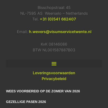
Bisschopstraat 45
NL-7595 AS Weerselo – Netherlands
Tel.
+31 (0)541 662407
Email:
h.wevers@visumservicetwente.nl
KvK 08146086
BTW NL001587887B03
Leveringsvoorwaarden
Privacybeleid
WEES VOORBEREID OP DE ZOMER VAN 2026
GEZELLIGE PASEN 2026