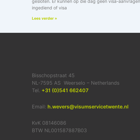
gesloten. Er kunnen op die dag geen visa-aanvrage
ingediend of visa
Lees verder »
Bisschopstraat 45
NL-7595 AS Weerselo – Netherlands
Tel.
+31 (0)541 662407
Email:
h.wevers@visumservicetwente.nl
KvK 08146086
BTW NL001587887B03