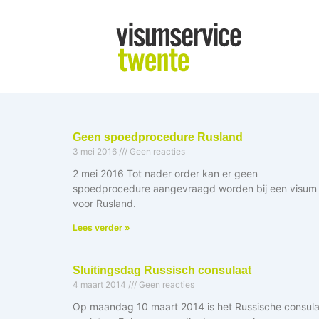
Ga
naar
de
inhoud
Geen spoedprocedure Rusland
3 mei 2016
Geen reacties
2 mei 2016 Tot nader order kan er geen
spoedprocedure aangevraagd worden bij een visum
voor Rusland.
Lees verder »
Sluitingsdag Russisch consulaat
4 maart 2014
Geen reacties
Op maandag 10 maart 2014 is het Russische consula