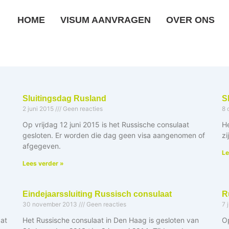
HOME
VISUM AANVRAGEN
OVER ONS
Sluitingsdag Rusland
S
2 juni 2015
Geen reacties
8 
Op vrijdag 12 juni 2015 is het Russische consulaat
H
gesloten. Er worden die dag geen visa aangenomen of
zi
afgegeven.
Le
Lees verder »
Eindejaarssluiting Russisch consulaat
R
30 november 2013
Geen reacties
7 
at
Het Russische consulaat in Den Haag is gesloten van
Op