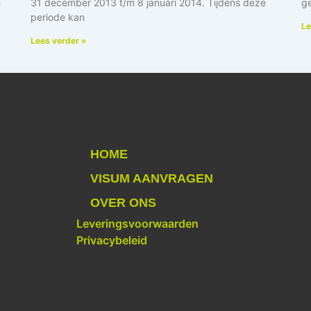
n
31 december 2013 t/m 8 januari 2014. Tijdens deze
ge
periode kan
Le
Lees verder »
HOME
VISUM AANVRAGEN
OVER ONS
Leveringsvoorwaarden
Privacybeleid