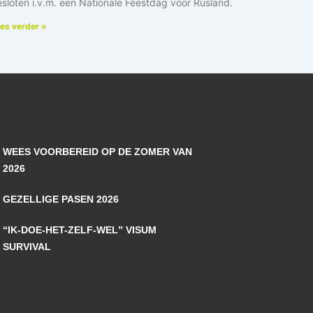
sloten i.v.m. een Nationale Feestdag voor Rusland.
es verder »
WEES VOORBEREID OP DE ZOMER VAN
2026
GEZELLIGE PASEN 2026
“IK-DOE-HET-ZELF-WEL” VISUM
SURVIVAL