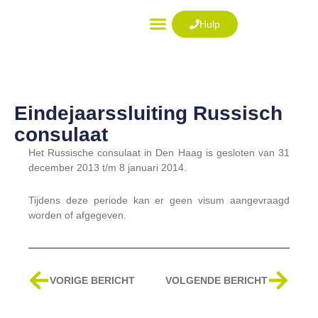
Ga
naar
Hulp
de
VISUM AANVRAGEN
inhoud
Eindejaarssluiting Russisch
consulaat
Het Russische consulaat in Den Haag is gesloten van 31
december 2013 t/m 8 januari 2014.
Tijdens deze periode kan er geen visum aangevraagd
worden of afgegeven.
Vorige
Volg
VORIGE BERICHT
VOLGENDE BERICHT