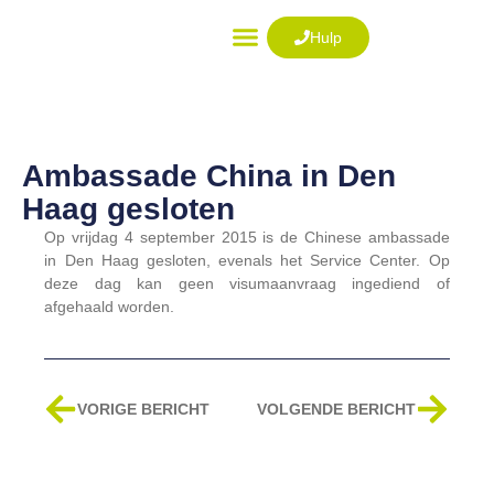
Ga
naar
Hulp
de
VISUM AANVRAGEN
inhoud
Ambassade China in Den
Haag gesloten
Op vrijdag 4 september 2015 is de Chinese ambassade
in Den Haag gesloten, evenals het Service Center. Op
deze dag kan geen visumaanvraag ingediend of
afgehaald worden.
Vorige
Volg
VORIGE BERICHT
VOLGENDE BERICHT