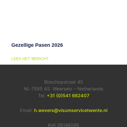
Gezellige Pasen 2026
LEES HET BERICHT
Bisschopstraat 45
NL-7595 AS Weerselo – Netherlands
Tel.
+31 (0)541 662407
Email:
h.wevers@visumservicetwente.nl
KvK 08146086