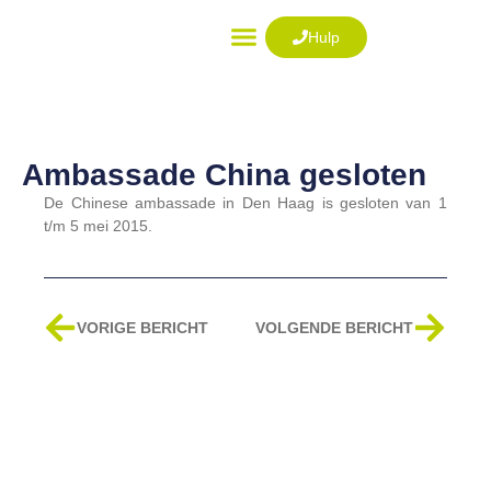
Ga
naar
Hulp
de
VISUM AANVRAGEN
inhoud
Ambassade China gesloten
De Chinese ambassade in Den Haag is gesloten van 1
t/m 5 mei 2015.
Vorige
Volg
VORIGE BERICHT
VOLGENDE BERICHT