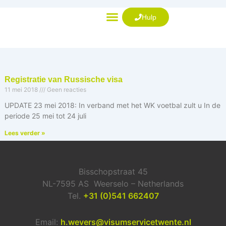
Ga
naar
Hulp
de
VISUM AANVRAGEN
inhoud
Registratie van Russische visa
11 mei 2018
Geen reacties
UPDATE 23 mei 2018: In verband met het WK voetbal zult u In de
periode 25 mei tot 24 juli
Lees verder »
Bisschopstraat 45
NL-7595 AS Weerselo – Netherlands
Tel.
+31 (0)541 662407
Email:
h.wevers@visumservicetwente.nl