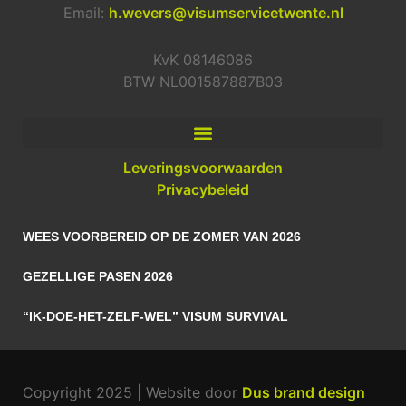
Email:
h.wevers@visumservicetwente.nl
KvK 08146086
BTW NL001587887B03
Leveringsvoorwaarden
Privacybeleid
WEES VOORBEREID OP DE ZOMER VAN 2026
GEZELLIGE PASEN 2026
“IK-DOE-HET-ZELF-WEL” VISUM SURVIVAL
Copyright 2025 | Website door
Dus brand design