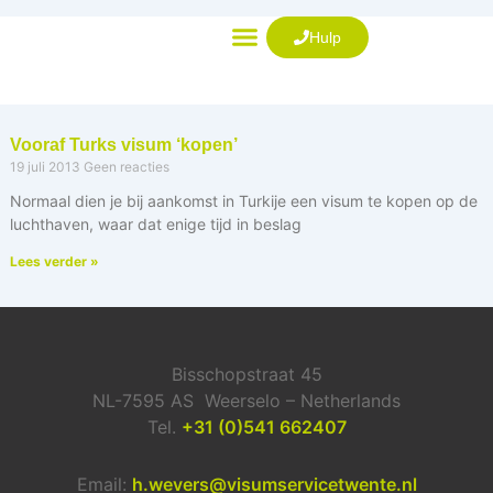
Ga
naar
Hulp
de
VISUM AANVRAGEN
inhoud
Vooraf Turks visum ‘kopen’
19 juli 2013
Geen reacties
Normaal dien je bij aankomst in Turkije een visum te kopen op de
luchthaven, waar dat enige tijd in beslag
Lees verder »
Bisschopstraat 45
NL-7595 AS Weerselo – Netherlands
Tel.
+31 (0)541 662407
Email:
h.wevers@visumservicetwente.nl