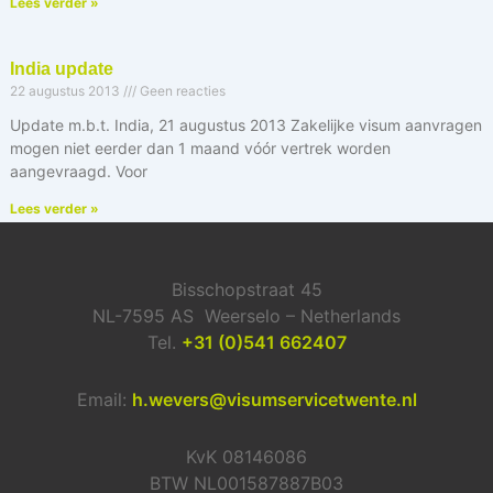
Lees verder »
India update
22 augustus 2013
Geen reacties
Update m.b.t. India, 21 augustus 2013 Zakelijke visum aanvragen
mogen niet eerder dan 1 maand vóór vertrek worden
aangevraagd. Voor
Lees verder »
Bisschopstraat 45
NL-7595 AS Weerselo – Netherlands
Tel.
+31 (0)541 662407
Email:
h.wevers@visumservicetwente.nl
KvK 08146086
BTW NL001587887B03