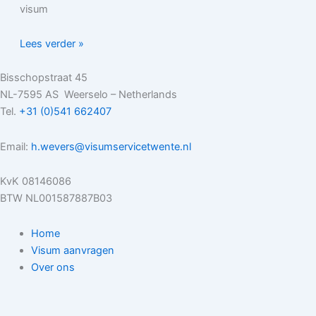
visum
Lees verder »
Bisschopstraat 45
NL-7595 AS Weerselo – Netherlands
Tel.
+31 (0)541 662407
Email:
h.wevers@visumservicetwente.nl
KvK 08146086
BTW NL001587887B03
Home
Visum aanvragen
Over ons