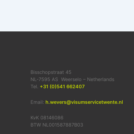
Bisschopstraat 45
NL-7595 AS Weerselo – Netherlands
Tel.
+31 (0)541 662407
Email:
h.wevers@visumservicetwente.nl
KvK 08146086
BTW NL001587887B03