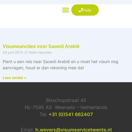
Ga
naar
Hulp
de
VISUM AANVRAGEN
inhoud
Visumsancties voor Saoedi Arabië
24 juni 2014
Geen reacties
Plant u een reis naar Saoedi Arabië en u moet het visum nog
aanvragen, houd er dan rekening mee dat
Lees verder »
Bisschopstraat 45
NL-7595 AS Weerselo – Netherlands
Tel.
+31 (0)541 662407
Email:
h.wevers@visumservicetwente.nl