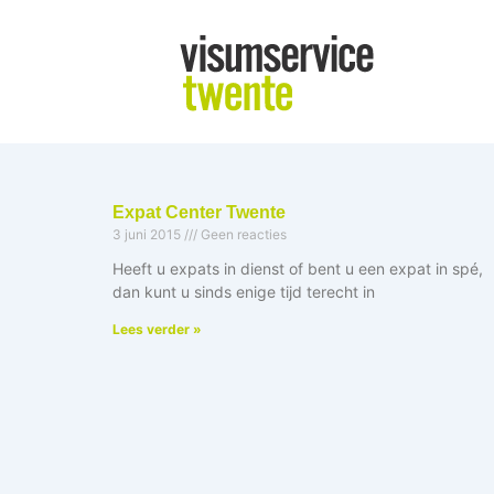
Ga
naar
de
inhoud
Expat Center Twente
3 juni 2015
Geen reacties
Heeft u expats in dienst of bent u een expat in spé,
dan kunt u sinds enige tijd terecht in
Lees verder »