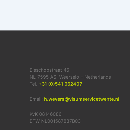
Bisschopstraat 45
NL-7595 AS Weerselo – Netherlands
Tel.
+31 (0)541 662407
Email:
h.wevers@visumservicetwente.nl
KvK 08146086
BTW NL001587887B03