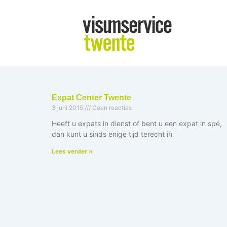
Ga
naar
de
inhoud
Expat Center Twente
3 juni 2015
Geen reacties
Heeft u expats in dienst of bent u een expat in spé,
dan kunt u sinds enige tijd terecht in
Lees verder »