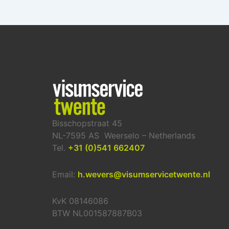
Bisschopstraat 45
NL-7595 AS Weerselo – Netherlands
Tel.
+31 (0)541 662407
Email:
h.wevers@visumservicetwente.nl
KvK 08146086
BTW NL001587887B03