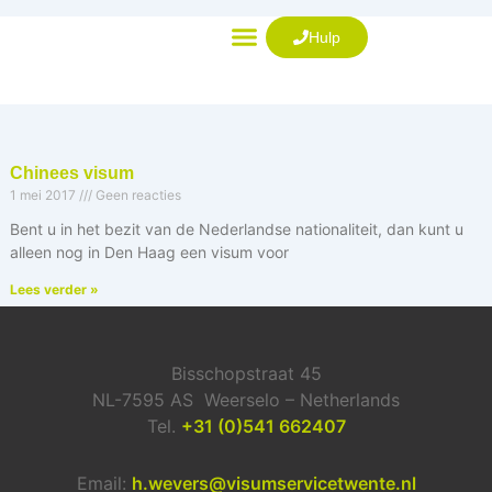
Ga
naar
Hulp
de
VISUM AANVRAGEN
inhoud
Chinees visum
1 mei 2017
Geen reacties
Bent u in het bezit van de Nederlandse nationaliteit, dan kunt u
alleen nog in Den Haag een visum voor
Lees verder »
Bisschopstraat 45
NL-7595 AS Weerselo – Netherlands
Tel.
+31 (0)541 662407
Email:
h.wevers@visumservicetwente.nl