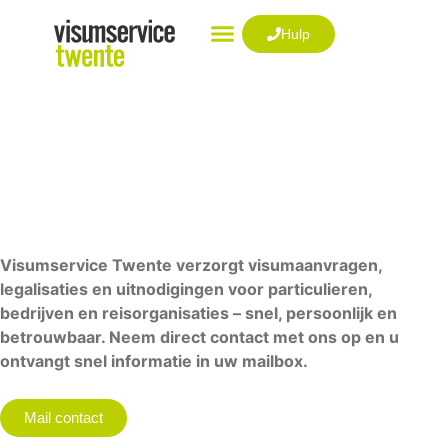
Ga
naar
Hulp
de
VISUM AANVRAGEN
inhoud
Snel en zorgeloos
uw visum geregeld
Visumservice Twente verzorgt visumaanvragen,
legalisaties en uitnodigingen voor particulieren,
bedrijven en reisorganisaties – snel, persoonlijk en
betrouwbaar. Neem direct contact met ons op en u
ontvangt snel informatie in uw mailbox.
Mail contact