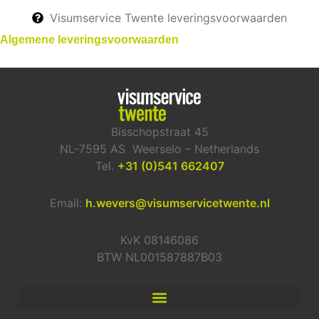
Visumservice Twente leveringsvoorwaarden
Algemene leveringsvoorwaarden
Bisschopstraat 45
NL-7595 AS Weerselo – Netherlands
Tel.
+31 (0)541 662407
Email:
h.wevers@visumservicetwente.nl
KvK 08146086
BTW NL001587887B03